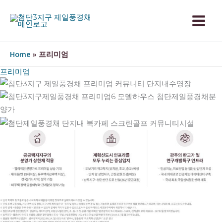
콘
텐
츠
로
Home
»
프리미엄
건
너
프리미엄
뛰
기